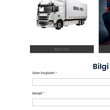
Kara Yolu
Bilg
İsim Soyisim
*
Email
*