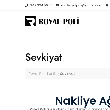
342 324 56 50
mailroyalpoli@gmail.com
Sevkiyat
Royal Poli Terlik
>
Sevkiyat
Nakliye A
Royal Poli ailesi olarak tüm dünyaya gönderim 