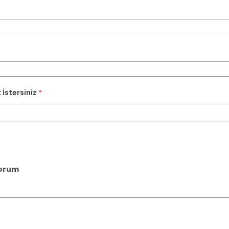
İstersiniz
*
yorum