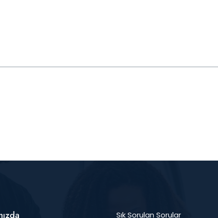
mızda
Sık Sorulan Sorular